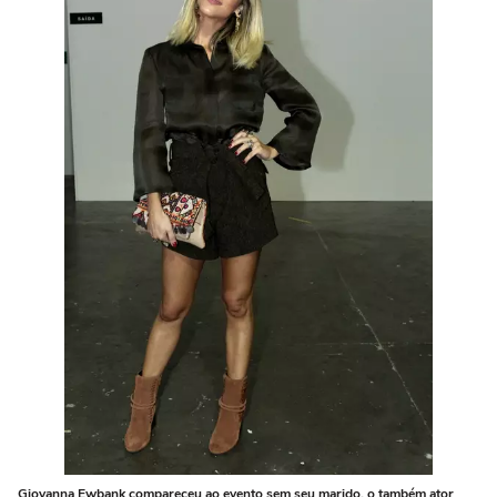
Giovanna Ewbank compareceu ao evento sem seu marido, o também ator