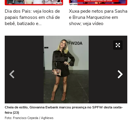
Dia dos Pais: veja looks de
Xuxa pede netos para Sasha
papais famosos em chá de
e Bruna Marquezine em
bebê, batizado e
show; veja vídeo
aniversários
Cheia de estilo, Giovanna Ewbank marcou presença no SPFW desta sexta-
A 
feira (23)
pau
Foto: Francisco Cepeda / AgNews
Fot