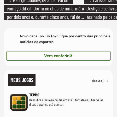
→ George Clooney, 64 anos: 'Foi um
→ Larissa Manoe
começo difícil. Dormi no chão de um armário
Justiça e se livra
por dois anos e, durante cinco anos, fui de
assinado pelos pa
bicicleta aos testes de elenco'
Novo canal no TikTok! Fique por dentro das principais
notícias de esportes.
Vem conferir
MEUS JOGOS
Acessar →
TERMO
Descubra a palavra do dia em até 6 tentativas. Observe as
dicas e avance até acertar.