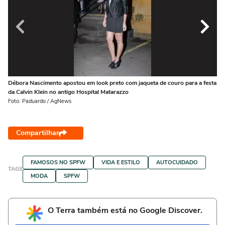
Débora Nascimento apostou em look preto com jaqueta de couro para a festa
Ju
da Calvin Klein no antigo Hospital Matarazzo
Fo
Foto: Paduardo / AgNews
Compartilhar
FAMOSOS NO SPFW
VIDA E ESTILO
AUTOCUIDADO
TAGS
MODA
SPFW
O Terra também está no Google Discover.