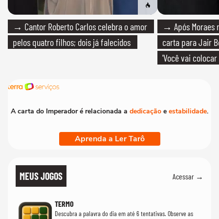
→ Cantor Roberto Carlos celebra o amor
→ Após Moraes ne
pelos quatro filhos; dois já falecidos
carta para Jair B
'Você vai colocar
mim'
A carta do Imperador é relacionada a
dedicação
e
estabilidade
.
Aprenda a Ler Tarô
MEUS JOGOS
Acessar →
TERMO
Descubra a palavra do dia em até 6 tentativas. Observe as