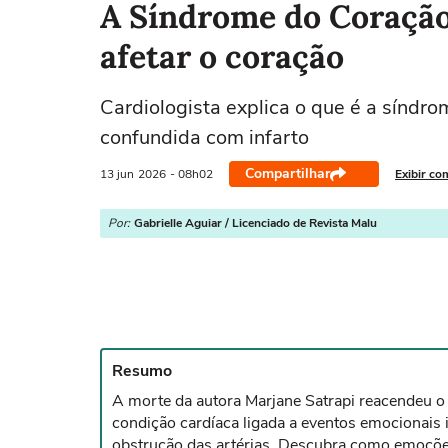
A Síndrome do Coraçã
afetar o coração
Cardiologista explica o que é a síndr
confundida com infarto
Compartilhar
13 jun
2026
- 08h02
Exibir co
Por:
Gabrielle Aguiar / Licenciado de Revista Malu
Resumo
A morte da autora Marjane Satrapi reacendeu o
condição cardíaca ligada a eventos emocionais 
obstrução das artérias. Descubra como emoçõe