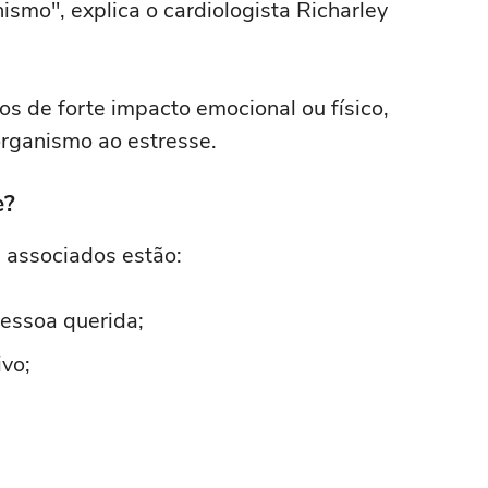
smo", explica o cardiologista Richarley
s de forte impacto emocional ou físico,
rganismo ao estresse.
e?
 associados estão:
pessoa querida;
ivo;