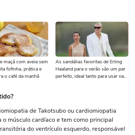
e maçã com aveia sem
As sandálias favoritas de Erling
ita fofinha, prática e
Haaland para o verão são um par
ara o café da manhã
perfeito, ideal tanto para usar na
praia com roupa de banho quanto
em uma festa com terno de linho
tido?
iomiopatia de Takotsubo ou cardiomiopatia
ta o músculo cardíaco e tem como principal
transitória do ventrículo esquerdo, responsável