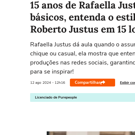
15 anos de Rafaella Jus
básicos, entenda o estil
Roberto Justus em 15 l
Rafaella Justus dá aula quando o assun
chique ou casual, ela mostra que ente
produções nas redes sociais, garantind
para se inspirar!
Compartilhar
12 ago
2024
- 12h16
Exibir c
Licenciado de Purepeople