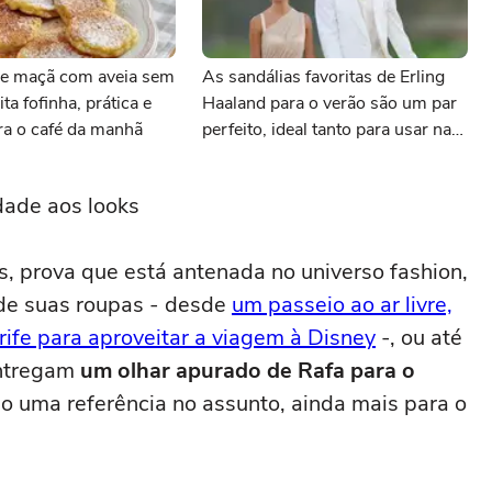
e maçã com aveia sem
As sandálias favoritas de Erling
ita fofinha, prática e
Haaland para o verão são um par
ara o café da manhã
perfeito, ideal tanto para usar na
praia com roupa de banho quanto
em uma festa com terno de linho
dade aos looks
, prova que está antenada no universo fashion,
 de suas roupas - desde
um passeio ao ar livre,
rife para aproveitar a viagem à Disney
-, ou até
entregam
um olhar apurado de Rafa para o
do uma referência no assunto, ainda mais para o