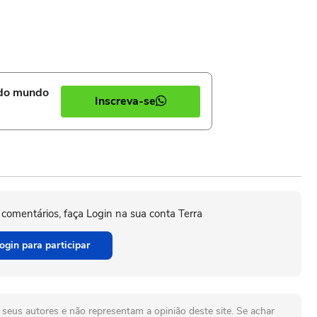
 do mundo
Inscreva-se
 comentários, faça Login na sua conta Terra
ogin para participar
seus autores e não representam a opinião deste site. Se achar