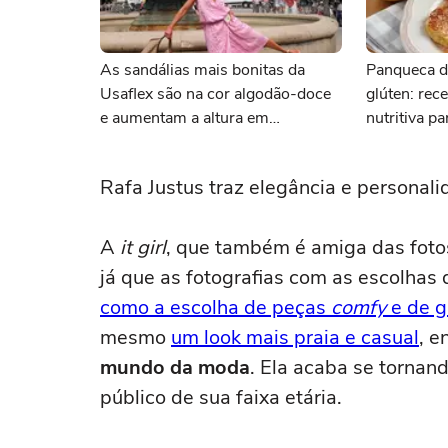
As sandálias mais bonitas da
Panqueca d
Usaflex são na cor algodão-doce
glúten: rece
e aumentam a altura em
nutritiva p
centímetros sem comprometer o
conforto
Rafa Justus traz elegância e personali
A
it girl
, que também é amiga das fotos
já que as fotografias com as escolhas
como a escolha de peças
comfy
e de g
mesmo
um look mais praia e casual
, 
mundo da moda
. Ela acaba se tornan
público de sua faixa etária.