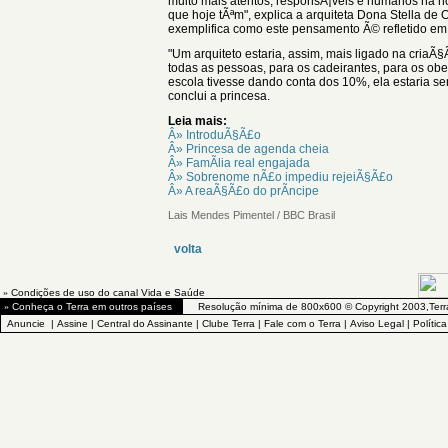
muito mais atentos, responsÃ¡veis e humanos na h
que hoje tÃªm", explica a arquiteta Dona Stella d
exemplifica como este pensamento Ã© refletido em 
"Um arquiteto estaria, assim, mais ligado na cria
todas as pessoas, para os cadeirantes, para os obe
escola tivesse dando conta dos 10%, ela estaria s
conclui a princesa.
Leia mais:
Â» IntroduÃ§Ã£o
Â» Princesa de agenda cheia
Â» FamÃ­lia real engajada
Â» Sobrenome nÃ£o impediu rejeiÃ§Ã£o
Â» A reaÃ§Ã£o do prÃ­ncipe
Lais Mendes Pimentel / BBC Brasil
volta
»
Condições de uso do canal Vida e Saúde
»
Conheça o Terra em outros países
Resolução mínima de 800x600 © Copyright 2003,Terr
Anuncie
|
Assine
|
Central do Assinante
|
Clube Terra
|
Fale com o Terra
|
Aviso Legal
|
Polític