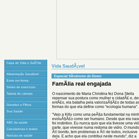
Capa de Vida e SaÃºde
Vida SaudÃ¡vel
Alimentação Saudável
Especial SÃ­ndrome de Down
Entre em forma
FamÃ­lia real engajada
Séries de exercícios
O nascimento de Maria Christina fez Dona Stella
Tabela de calorias
repensar sua postura como mulher e cidadÃ£ e, d
entÃ£o, ela batalha pela valorizaÃ§Ã£o de todas a
Gravidez e Filhos
formas do que ela define como "ecologia humana".
Sua Saúde
"Vejo a Killy como uma peÃ§a fundamental na min
evoluÃ§Ã£o como ser humano. Desde que ela nas
ABC da saúde
foi instintivo. Eu nunca quis que ela tivesse uma vi
parte, que vivesse numa redoma de vidro. O mund
Calculadoras e testes
Ã© bonito, tem problemas e Ã© de todos, inclusive
Notícias de saúde
dela. E acho que ela contribui neste mundo", diz a