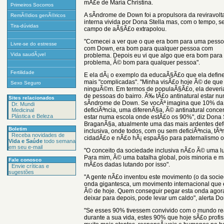
mÃ£e de Maria Christina.
Primeiros Socorros
A sÃ­ndrome de Down foi a propulsora da reviravolt
RemÃ©dios genÃ©ricos
interna vivida por Dona Stella mas, com o tempo, s
Tira-dúvidas
campo de aÃ§Ã£o extrapolou.
"Comecei a ver que o que era bom para uma pess
Livre-se do estresse
com Down, era bom para qualquer pessoa com
Vida saudÃ¡vel
problema. Depois eu vi que algo que era bom par
problema, Ã© bom para qualquer pessoa".
Fertilidade
E ela dÃ¡ o exemplo da educaÃ§Ã£o que ela defi
mais "complicadas". "Minha visÃ£o hoje Ã© de que
Sexo Seguro
ninguÃ©m. Em termos de populaÃ§Ã£o, ela deveria 
de pessoas do bairro. Ã‰ tÃ£o antinatural estar n
Sites relacionados
sÃ­ndrome de Down. Se vocÃª imagina que 10% d
Dr. Mundi
deficiÃªncia, uma diferenÃ§a, Ã© antinatural conce
Medicinal
Plástica e Beleza
estar numa escola onde estÃ£o os 90%", diz Dona S
BraganÃ§a, atualmente uma das mais ardentes de
Boletim
inclusiva, onde todos, com ou sem deficiÃªncia, t
Receba novidades de
cidadÃ£o e nÃ£o hÃ¡ espaÃ§o para paternalismo 
Vida e Saúde
todo semana
em seu e-mail
"O conceito da sociedade inclusiva nÃ£o Ã© uma lu
Para mim, Ã© uma batalha global, pois minoria e m
Fale conosco
mÃ£os dadas lutando por isso".
Envie críticas e
sugestões
"A gente nÃ£o inventou este movimento (o da soci
onda gigantesca, um movimento internacional que 
Ã© de hoje. Quem conseguir pegar esta onda agora,
deixar para depois, pode levar um caldo", alerta Do
"Se esses 90% tivessem convivido com o mundo rea
durante a sua vida, estes 90% que hoje sÃ£o profis