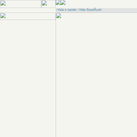
›
Vida e saúde
›
Vida SaudÃ¡vel