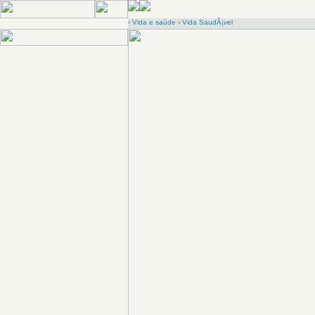
›
Vida e saúde
›
Vida SaudÃ¡vel