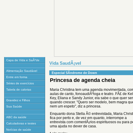
Capa de Vida e SaÃºde
Vida SaudÃ¡vel
Alimentação Saudável
Especial SÃ­ndrome de Down
Entre em forma
Princesa de agenda cheia
Séries de exercícios
Maria Christina tem uma agenda movimentada, co
Tabela de calorias
aulas de canto, fonoaudiÃ³loga e teatro. FÃ£ de Kel
Key, Eliana e Sandy Junior, ela sabe o que quer ser
Gravidez e Filhos
quando crescer. "Quero ser modelo, bem magra qu
nem um espeto", diz a princesa.
Sua Saúde
Enquanto dona Stella Ã© entrevistada, Maria Chris
ABC da saúde
fica por perto e, de vez em quanto, interrompe a
entrevista com comentÃ¡rios espirituosos ou para p
Calculadoras e testes
uma ajuda no dever de casa.
Notícias de saúde