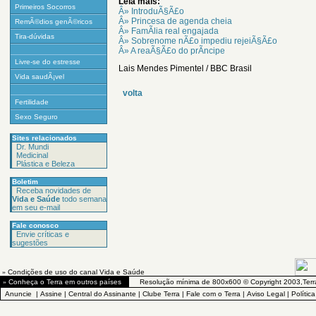
Leia mais:
Primeiros Socorros
Â» IntroduÃ§Ã£o
Â» Princesa de agenda cheia
RemÃ©dios genÃ©ricos
Â» FamÃ­lia real engajada
Tira-dúvidas
Â» Sobrenome nÃ£o impediu rejeiÃ§Ã£o
Â» A reaÃ§Ã£o do prÃ­ncipe
Livre-se do estresse
Lais Mendes Pimentel / BBC Brasil
Vida saudÃ¡vel
volta
Fertilidade
Sexo Seguro
Sites relacionados
Dr. Mundi
Medicinal
Plástica e Beleza
Boletim
Receba novidades de
Vida e Saúde
todo semana
em seu e-mail
Fale conosco
Envie críticas e
sugestões
»
Condições de uso do canal Vida e Saúde
»
Conheça o Terra em outros países
Resolução mínima de 800x600 © Copyright 2003,Terr
Anuncie
|
Assine
|
Central do Assinante
|
Clube Terra
|
Fale com o Terra
|
Aviso Legal
|
Polític