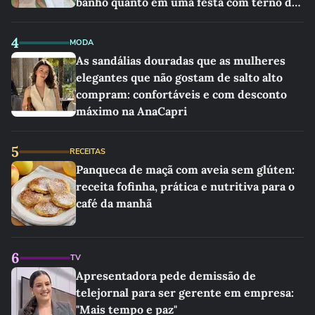
banho quanto em uma festa com terno de
linho
4
MODA
As sandálias douradas que as mulheres
elegantes que não gostam de salto alto
compram: confortáveis e com desconto
máximo na AnaCapri
5
RECEITAS
Panqueca de maçã com aveia sem glúten:
receita fofinha, prática e nutritiva para o
café da manhã
6
TV
Apresentadora pede demissão de
telejornal para ser gerente em empresa:
"Mais tempo e paz"