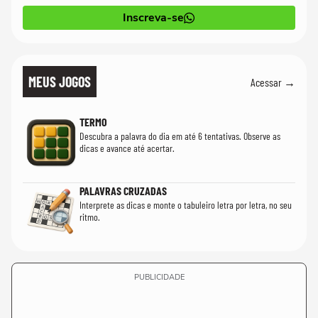
Inscreva-se
MEUS JOGOS
Acessar →
TERMO
Descubra a palavra do dia em até 6 tentativas. Observe as
dicas e avance até acertar.
PALAVRAS CRUZADAS
Interprete as dicas e monte o tabuleiro letra por letra, no seu
ritmo.
PUBLICIDADE