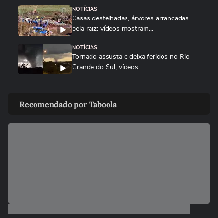
NOTÍCIAS
Casas destelhadas, árvores arrancadas
pela raiz: vídeos mostram...
NOTÍCIAS
Tornado assusta e deixa feridos no Rio
Grande do Sul; vídeos...
NOTÍCIAS
Tempestade de granizo danifica quase
Recomendado por Taboola
500 casas no RS; vídeos...
CIDADES
Sobe para 143 o número de cidades
afetadas pelas chuvas no RS;...
NOTÍCIAS
Rebanho de gado nada para fugir de
inundação durante fortes chuvas...
COPA DO MUNDO DA FIFA 2026
Temporal deixa regiões de Nova York