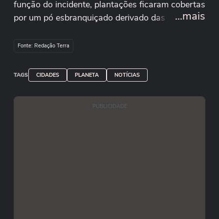
função do incidente, plantações ficaram cobertas
...mais
por um pó esbranquiçado derivado das pedras.
Segundo a TV Gazeta, afiliada da Globo,
moradores relataram que cerca de 5 mil pés de
Fonte: Redação Terra
café foram destruídos; ninguém se feriu.
Reprodução/Walter Luiz/Facebook
TAGS
CIDADES
PLANETA
NOTÍCIAS
Reprodução/Super Canal/Facebook
PUBLICIDADE