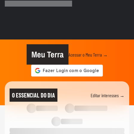
‘debaixo d’água’ na véspera da...
CIDADES
Ventos de até 100 Km/h causam danos
em ao menos 16 cidades do Rio...
PLANETA
Idoso é arremessado para o ar por bisão
após se aproximar para...
Meu Terra
Acessar o Meu Terra →
NOTÍCIAS
SC registra ao menos 19 cidades com
temperaturas negativas; vídeo...
MUNDO
Papagaio sobrevive por uma semana sob
O ESSENCIAL DO DIA
Editar interesses →
escombros de prédio e é...
PLANETA
Vazão das Cataratas do Iguaçu está 4
vezes maior que média e chega...