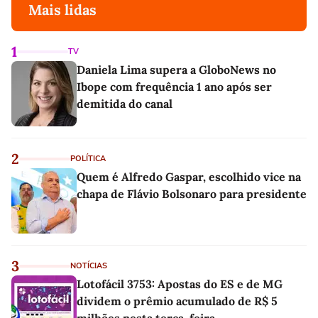
Mais lidas
1
TV
Daniela Lima supera a GloboNews no
Ibope com frequência 1 ano após ser
demitida do canal
2
POLÍTICA
Quem é Alfredo Gaspar, escolhido vice na
chapa de Flávio Bolsonaro para presidente
3
NOTÍCIAS
Lotofácil 3753: Apostas do ES e de MG
dividem o prêmio acumulado de R$ 5