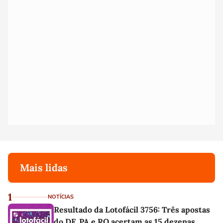
Mais lidas
1
NOTÍCIAS
Resultado da Lotofácil 3756: Três apostas
do DF, PA e RO acertam as 15 dezenas