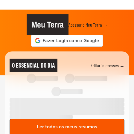
Meu Terra
Acessar o Meu Terra →
O ESSENCIAL DO DIA
Editar interesses →
Ler todos os meus resumos