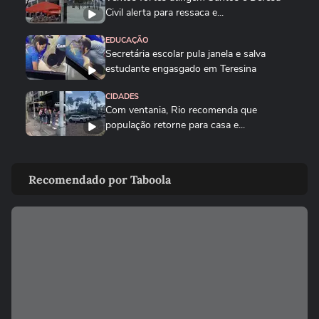
Civil alerta para ressaca e...
EDUCAÇÃO
Secretária escolar pula janela e salva
estudante engasgado em Teresina
CIDADES
Com ventania, Rio recomenda que
população retorne para casa e...
CIDADES
Tornado destrói casa de pecuarista no RS:
Recomendado por Taboola
‘Cenário de guerra’
MUNDO
Mulher é salva por policial após escorregar
ao tentar embarcar em...
CIDADES
Corredora diz que tomou rasteira de dois
homens em parque de São...