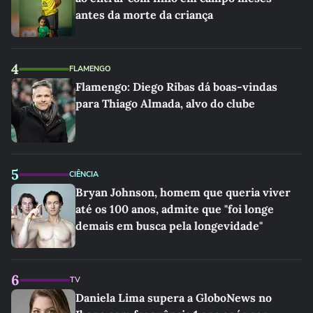
antes da morte da criança
4
FLAMENGO
Flamengo: Diego Ribas dá boas-vindas
para Thiago Almada, alvo do clube
5
CIÊNCIA
Bryan Johnson, homem que queria viver
até os 100 anos, admite que "foi longe
demais em busca pela longevidade"
6
TV
Daniela Lima supera a GloboNews no