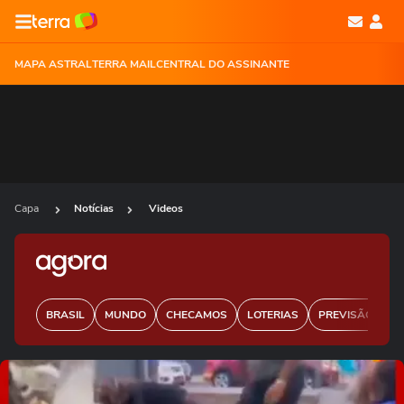
MAPA ASTRAL
TERRA MAIL
CENTRAL DO ASSINANTE
Capa
Notícias
Videos
BRASIL
MUNDO
CHECAMOS
LOTERIAS
PREVISÃO DO 
Ops!