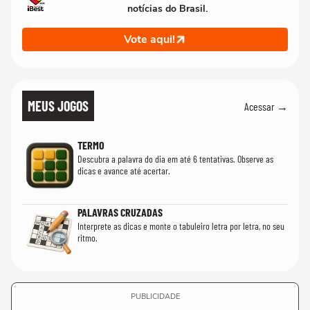
notícias do Brasil.
Vote aqui!
MEUS JOGOS
Acessar →
TERMO
Descubra a palavra do dia em até 6 tentativas. Observe as
dicas e avance até acertar.
PALAVRAS CRUZADAS
Interprete as dicas e monte o tabuleiro letra por letra, no seu
ritmo.
PUBLICIDADE