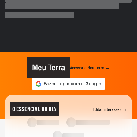
BRASIL
Motorista de ônibus é retirado à força de
veículo por policiais...
CIDADES
Motorista de ônibus é retirado à força de
veículo por policiais...
BRASIL
Defesa Civil do RJ atualiza alerta para
vendavais em meio à...
Meu Terra
Acessar o Meu Terra →
CIDADES
Sessão da Câmara é interrompida após
briga entre vereadores no...
BRASIL
Foguete da SpaceX atinge a Lua e abre
O ESSENCIAL DO DIA
Editar interesses →
cratera de quase 20 metros...
BRASIL
Lula diz que liberdade de expressão 'tem
limite' ao sancionar lei...