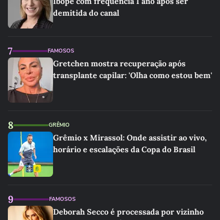
Ibope com frequência 1 ano após ser
demitida do canal
7
FAMOSOS
Gretchen mostra recuperação após
transplante capilar: 'Olha como estou bem'
8
GRÊMIO
Grêmio x Mirassol: Onde assistir ao vivo,
horário e escalações da Copa do Brasil
9
FAMOSOS
Deborah Secco é processada por vizinho