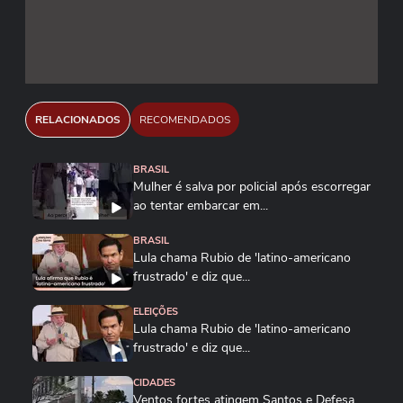
e chocado". Ele culpou o "crime
organizado" pelo atentado que vitimou
Villavicencio.
RELACIONADOS
RECOMENDADOS
BRASIL
Mulher é salva por policial após escorregar
ao tentar embarcar em...
BRASIL
Lula chama Rubio de 'latino-americano
frustrado' e diz que...
ELEIÇÕES
Lula chama Rubio de 'latino-americano
frustrado' e diz que...
CIDADES
Ventos fortes atingem Santos e Defesa