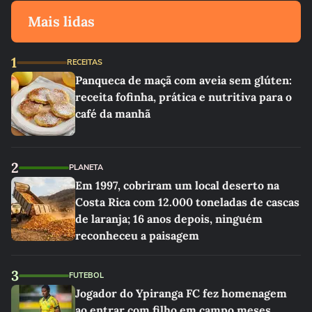
Mais lidas
1
RECEITAS
Panqueca de maçã com aveia sem glúten:
receita fofinha, prática e nutritiva para o
café da manhã
2
PLANETA
Em 1997, cobriram um local deserto na
Costa Rica com 12.000 toneladas de cascas
de laranja; 16 anos depois, ninguém
reconheceu a paisagem
3
FUTEBOL
Jogador do Ypiranga FC fez homenagem
ao entrar com filho em campo meses