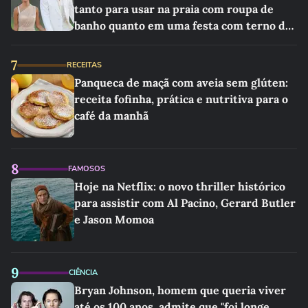
tanto para usar na praia com roupa de
banho quanto em uma festa com terno de
linho
7
RECEITAS
Panqueca de maçã com aveia sem glúten:
receita fofinha, prática e nutritiva para o
café da manhã
8
FAMOSOS
Hoje na Netflix: o novo thriller histórico
para assistir com Al Pacino, Gerard Butler
e Jason Momoa
9
CIÊNCIA
Bryan Johnson, homem que queria viver
até os 100 anos, admite que "foi longe