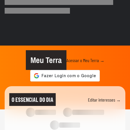
Motorista de ônibus é retirado à força de
veículo por policiais...
CIDADES
Motorista de ônibus é retirado à força de
veículo por policiais...
BRASIL
Defesa Civil do RJ atualiza alerta para
vendavais em meio à...
Meu Terra
Acessar o Meu Terra →
CIDADES
Sessão da Câmara é interrompida após
briga entre vereadores no...
BRASIL
Foguete da SpaceX atinge a Lua e abre
O ESSENCIAL DO DIA
Editar interesses →
cratera de quase 20 metros...
BRASIL
Lula diz que liberdade de expressão 'tem
limite' ao sancionar lei...