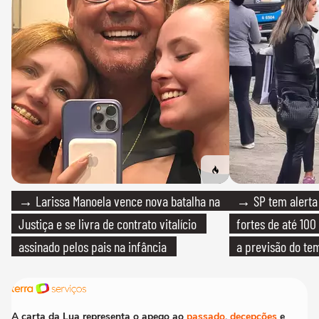
→ Larissa Manoela vence nova batalha na
→ SP tem alerta 
Justiça e se livra de contrato vitalício
fortes de até 100
assinado pelos pais na infância
a previsão do te
A carta da Lua representa o apego ao
passado
,
decepções
e