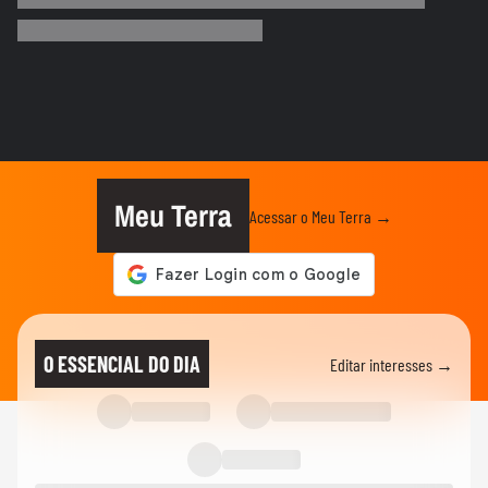
Irã divulga vídeo de petroleiros em
chamas após ataques em Ormuz
AS PRINCIPAIS NOTÍCIAS DA EUROPA
Milhares de imigrantes chegam a Ceuta,
na Espanha, e prefeito pede...
MUNDO
Menino de 11 anos viraliza após virar
tradutor da mãe durante...
Meu Terra
Acessar o Meu Terra →
ELEIÇÕES
Lula diz que não é ‘louco’ de brigar com
China e EUA: ‘Quero...
FUTEBOL
No Japão, Zico tranquiliza fãs após
O ESSENCIAL DO DIA
Editar interesses →
terremoto de grandes...
NOTÍCIAS
Lula critica sistema de saúde dos EUA ao
exaltar SUS: ‘Vá tentar...