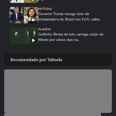
NOTÍCIAS
Governo Trump revoga visto de
embaixadora do Brasil nos EUA; saiba...
PLANETA
Golfinho fêmea de luto carrega corpo de
filhote por vários dias na...
MUNDO
Drone persegue vendedor em mercado,
Recomendado por Taboola
explode e lança homem contra...
FUTEBOL
Trump nega ter conversado com Infantino
sobre proposta da Fifa...
ESTADOS UNIDOS
Trump diz que Israel está 'muito feliz' com
acordo para...
MUNDO