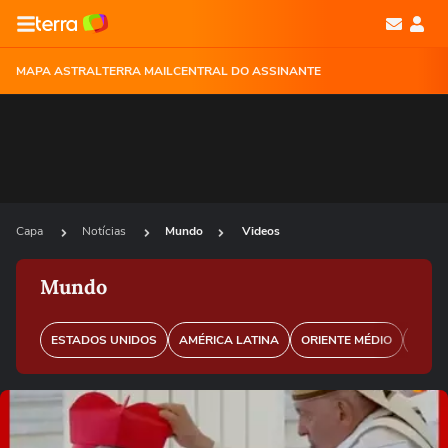
MAPA ASTRAL
TERRA MAIL
CENTRAL DO ASSINANTE
Capa
Notícias
Mundo
Videos
Mundo
ESTADOS UNIDOS
AMÉRICA LATINA
ORIENTE MÉDIO
EURO
Ops!