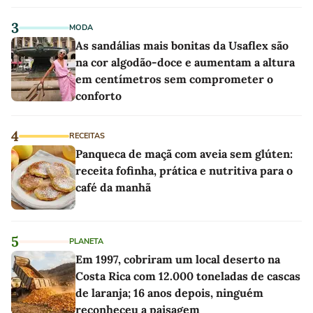
3
MODA
As sandálias mais bonitas da Usaflex são
na cor algodão-doce e aumentam a altura
em centímetros sem comprometer o
conforto
4
RECEITAS
Panqueca de maçã com aveia sem glúten:
receita fofinha, prática e nutritiva para o
café da manhã
5
PLANETA
Em 1997, cobriram um local deserto na
Costa Rica com 12.000 toneladas de cascas
de laranja; 16 anos depois, ninguém
reconheceu a paisagem