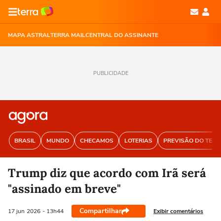
MAPA ASTRAL
TERRA MAIL
CENTRAL DO ASSINANTE
PUBLICIDADE
BRASIL
MUNDO
CHECAMOS
LOTERIAS
PREVISÃO DO TEM
Trump diz que acordo com Irã será
"assinado em breve"
Compartilhar
Exibir comentários
17 jun
2026
- 13h44