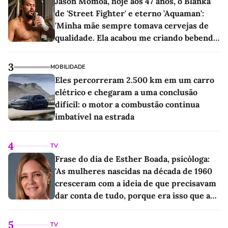
Jason Momoa, hoje aos 47 anos, o Blanka
de 'Street Fighter' e eterno 'Aquaman':
'Minha mãe sempre tomava cervejas de
qualidade. Ela acabou me criando bebendo
as melhores'
3
MOBILIDADE
Eles percorreram 2.500 km em um carro
elétrico e chegaram a uma conclusão
difícil: o motor a combustão continua
imbatível na estrada
4
TV
Frase do dia de Esther Boada, psicóloga:
'As mulheres nascidas na década de 1960
cresceram com a ideia de que precisavam
dar conta de tudo, porque era isso que a
sociedade exigia'
5
TV