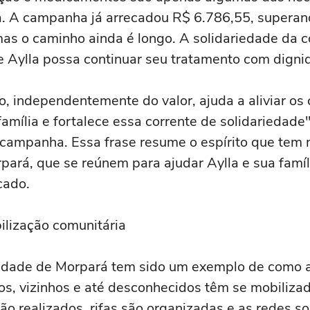
. A campanha já arrecadou R$ 6.786,55, superand
as o caminho ainda é longo. A solidariedade da 
e Aylla possa continuar seu tratamento com digni
o, independentemente do valor, ajuda a aliviar os
amília e fortalece essa corrente de solidariedade
campanha. Essa frase resume o espírito que tem
ará, que se reúnem para ajudar Aylla e sua famí
cado.
lização comunitária
idade de Morpará tem sido um exemplo de como a
os, vizinhos e até desconhecidos têm se mobilizad
ão realizados, rifas são organizadas e as redes so