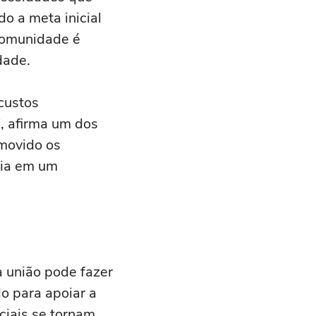
o a meta inicial
comunidade é
dade.
 custos
", afirma um dos
 movido os
lia em um
 união pode fazer
o para apoiar a
ciais se tornam