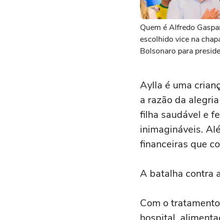
Quem é Alfredo Gaspa
escolhido vice na chap
Bolsonaro para presid
Aylla é uma crian
a razão da alegri
filha saudável e f
inimagináveis. Alé
financeiras que c
A batalha contra a
Com o tratamento
hospital, alimen