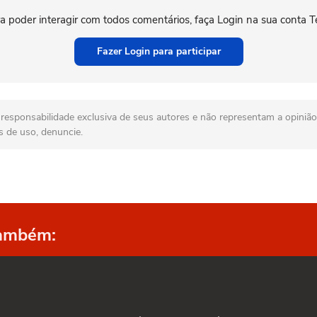
a poder interagir com todos comentários, faça Login na sua conta T
Fazer Login para participar
esponsabilidade exclusiva de seus autores e não representam a opinião 
s de uso, denuncie.
também: