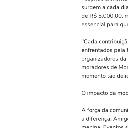
surgem a cada dia
de R$ 5.000,00, m
essencial para qu
"Cada contribuiçã
enfrentados pela f
organizadores da 
moradores de Morp
momento tão deli
O impacto da mobi
A força da comun
a diferença. Amig
menina. Eventos s