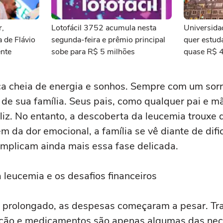
r,
Lotofácil 3752 acumula nesta
Universida
a de Flávio
segunda-feira e prêmio principal
quer estud
ente
sobe para R$ 5 milhões
quase R$ 4
ganhadores
ça cheia de energia e sonhos. Sempre com um sorri
a de sua família. Seus pais, como qualquer pai e m
eliz. No entanto, a descoberta da leucemia trouxe 
m da dor emocional, a família se vê diante de dif
omplicam ainda mais essa fase delicada.
 leucemia e os desafios financeiros
 prolongado, as despesas começaram a pesar. Tra
tação e medicamentos são apenas algumas das ne