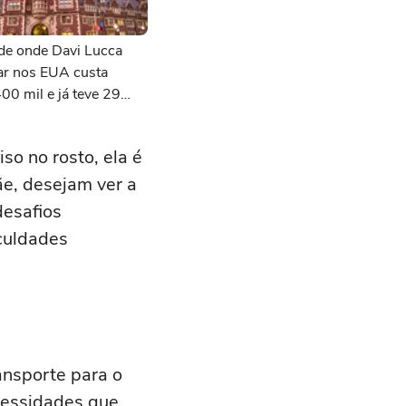
de onde Davi Lucca
ar nos EUA custa
00 mil e já teve 29
 do prêmio Nobel
so no rosto, ela é
ãe, desejam ver a
desafios
iculdades
nsporte para o
cessidades que