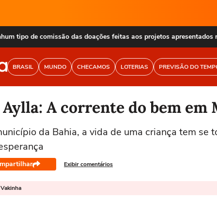
nhum tipo de comissão das doações feitas aos projetos apresentados 
BRASIL
MUNDO
CHECAMOS
LOTERIAS
PREVISÃO DO TEMP
 Aylla: A corrente do bem em
nicípio da Bahia, a vida de uma criança tem se 
 esperança
mpartilhar
Exibir comentários
 Vakinha