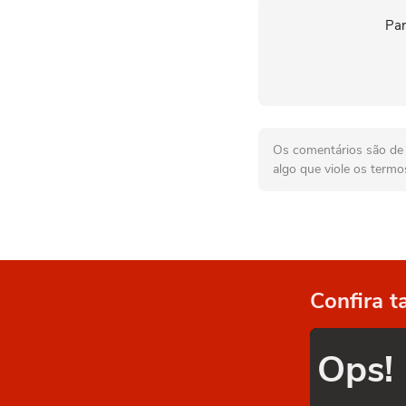
Par
Os comentários são de r
algo que viole os termo
Confira 
Ops!