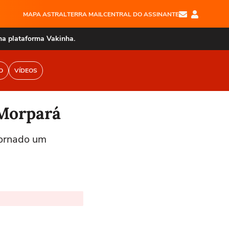
MAPA ASTRAL
TERRA MAIL
CENTRAL DO ASSINANTE
na plataforma Vakinha.
O
VÍDEOS
 Morpará
tornado um