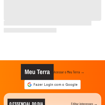
Meu Terra
Acessar o Meu Terra →
O ESSENCIAL DO DIA
Editar interesses →