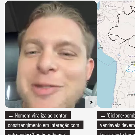
→ Homem viraliza ao contar
→ 'Ciclone-bomb
constrangimento em interação com
vendavais devem a
entregador: 'Que humilhação'
feira, alerta Inme