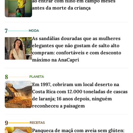
ao entrar com filho em campo meses
antes da morte da criança
7
MODA
As sandálias douradas que as mulheres
elegantes que não gostam de salto alto
compram: confortáveis e com desconto
máximo na AnaCapri
8
PLANETA
Em 1997, cobriram um local deserto na
Costa Rica com 12.000 toneladas de cascas
de laranja; 16 anos depois, ninguém
reconheceu a paisagem
9
RECEITAS
Panqueca de maçã com aveia sem glúten: