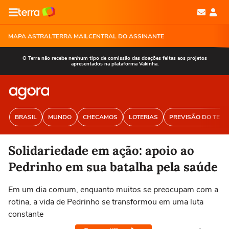
MAPA ASTRAL
TERRA MAIL
CENTRAL DO ASSINANTE
O Terra não recebe nenhum tipo de comissão das doações feitas aos projetos
apresentados na plataforma Vakinha.
BRASIL
MUNDO
CHECAMOS
LOTERIAS
PREVISÃO DO TEM
Solidariedade em ação: apoio ao
Pedrinho em sua batalha pela saúde
Em um dia comum, enquanto muitos se preocupam com a
rotina, a vida de Pedrinho se transformou em uma luta
constante