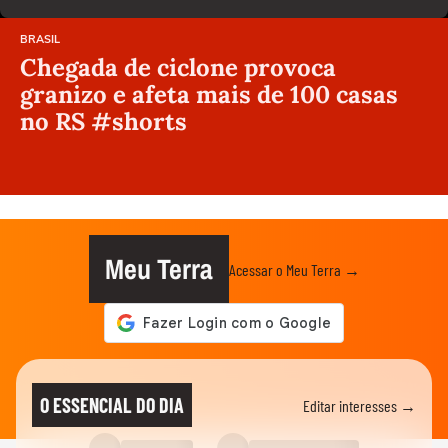
BRASIL
Chegada de ciclone provoca
granizo e afeta mais de 100 casas
no RS #shorts
Meu Terra
Acessar o Meu Terra →
O ESSENCIAL DO DIA
Editar interesses →