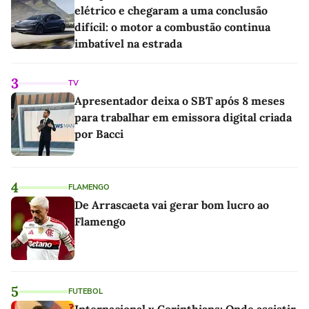
elétrico e chegaram a uma conclusão
difícil: o motor a combustão continua
imbatível na estrada
3
TV
Apresentador deixa o SBT após 8 meses
para trabalhar em emissora digital criada
por Bacci
4
FLAMENGO
De Arrascaeta vai gerar bom lucro ao
Flamengo
5
FUTEBOL