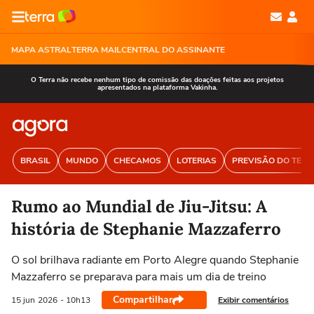
MAPA ASTRAL
TERRA MAIL
CENTRAL DO ASSINANTE
O Terra não recebe nenhum tipo de comissão das doações feitas aos projetos
apresentados na plataforma Vakinha.
BRASIL
MUNDO
CHECAMOS
LOTERIAS
PREVISÃO DO TEM
Rumo ao Mundial de Jiu-Jitsu: A
história de Stephanie Mazzaferro
O sol brilhava radiante em Porto Alegre quando Stephanie
Mazzaferro se preparava para mais um dia de treino
Compartilhar
Exibir comentários
15 jun
2026
- 10h13