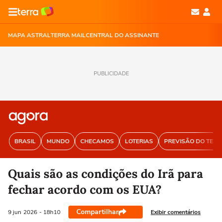
MAPA ASTRAL
TERRA MAIL
CENTRAL DO ASSINANTE
PUBLICIDADE
BRASIL
MUNDO
CHECAMOS
LOTERIAS
PREVISÃO DO TEM
Quais são as condições do Irã para
fechar acordo com os EUA?
Compartilhar
Exibir comentários
9 jun
2026
- 18h10