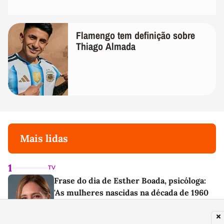
Flamengo tem definição sobre
Thiago Almada
Mais lidas
1
TV
Frase do dia de Esther Boada, psicóloga:
'As mulheres nascidas na década de 1960
cresceram com a ideia de que precisavam
dar conta de tudo, porque era isso que a