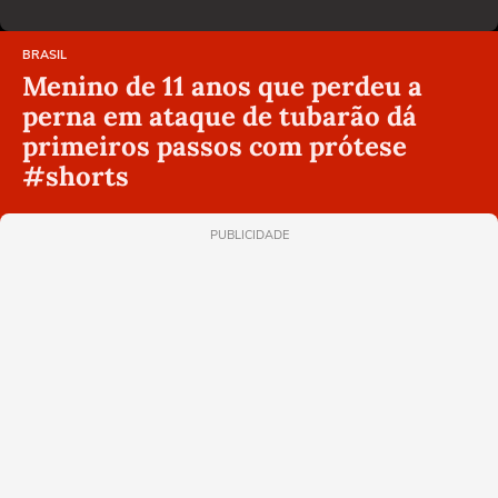
BRASIL
Menino de 11 anos que perdeu a
perna em ataque de tubarão dá
primeiros passos com prótese
#shorts
PUBLICIDADE