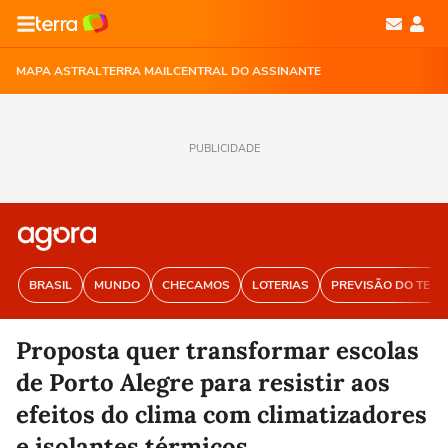
MAPA ASTRAL
TERRA MAIL
CENTRAL DO ASSINANTE
PUBLICIDADE
BRASIL
MUNDO
CHECAMOS
LOTERIAS
PREVISÃO DO TEM
Proposta quer transformar escolas
de Porto Alegre para resistir aos
efeitos do clima com climatizadores
e isolantes térmicos