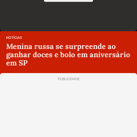
NOTÍCIAS
Menina russa se surpreende ao
ganhar doces e bolo em aniversário
em SP
PUBLICIDADE