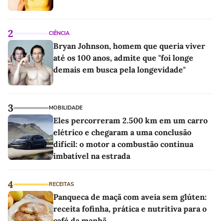
2
CIÊNCIA
Bryan Johnson, homem que queria viver
até os 100 anos, admite que "foi longe
demais em busca pela longevidade"
3
MOBILIDADE
Eles percorreram 2.500 km em um carro
elétrico e chegaram a uma conclusão
difícil: o motor a combustão continua
imbatível na estrada
4
RECEITAS
Panqueca de maçã com aveia sem glúten:
receita fofinha, prática e nutritiva para o
café da manhã