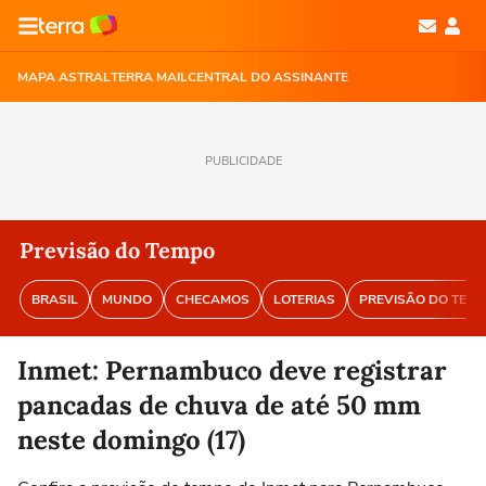
MAPA ASTRAL
TERRA MAIL
CENTRAL DO ASSINANTE
PUBLICIDADE
Previsão do Tempo
BRASIL
MUNDO
CHECAMOS
LOTERIAS
PREVISÃO DO TEM
Inmet: Pernambuco deve registrar
pancadas de chuva de até 50 mm
neste domingo (17)