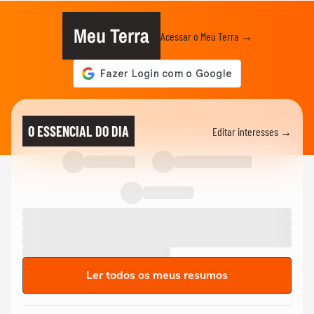
Meu Terra
Acessar o Meu Terra →
O ESSENCIAL DO DIA
Editar interesses →
Ler todos os meus resumos