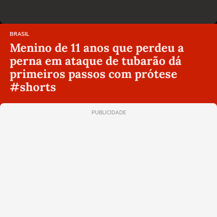
BRASIL
Menino de 11 anos que perdeu a
perna em ataque de tubarão dá
primeiros passos com prótese
#shorts
PUBLICIDADE