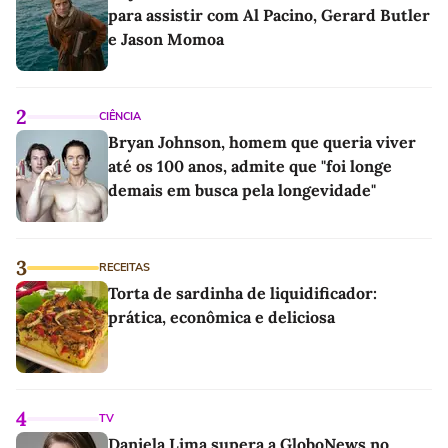
para assistir com Al Pacino, Gerard Butler
e Jason Momoa
2
CIÊNCIA
Bryan Johnson, homem que queria viver
até os 100 anos, admite que "foi longe
demais em busca pela longevidade"
3
RECEITAS
Torta de sardinha de liquidificador:
prática, econômica e deliciosa
4
TV
Daniela Lima supera a GloboNews no