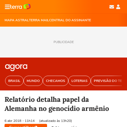
MAPA ASTRAL
TERRA MAIL
CENTRAL DO ASSINANTE
PUBLICIDADE
BRASIL
MUNDO
CHECAMOS
LOTERIAS
PREVISÃO DO TEM
Relatório detalha papel da
Alemanha no genocídio armênio
6 abr
2018
- 11h14
(atualizado às 13h20)