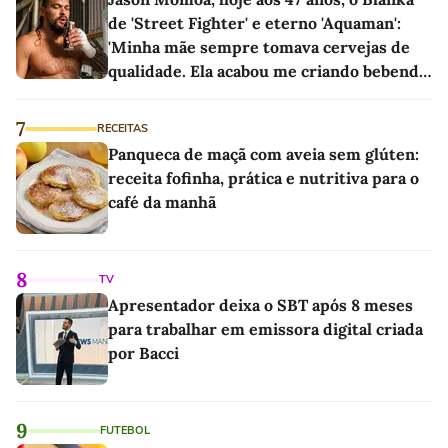
de 'Street Fighter' e eterno 'Aquaman':
'Minha mãe sempre tomava cervejas de
qualidade. Ela acabou me criando bebendo
as melhores'
7
RECEITAS
Panqueca de maçã com aveia sem glúten:
receita fofinha, prática e nutritiva para o
café da manhã
8
TV
Apresentador deixa o SBT após 8 meses
para trabalhar em emissora digital criada
por Bacci
9
FUTEBOL