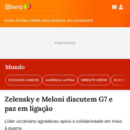
MAPA ASTRAL
TERRA MAIL
CENTRAL DO ASSINANTE
PUBLICIDADE
Mundo
ESTADOS UNIDOS
AMÉRICA LATINA
ORIENTE MÉDIO
EUROPA
Zelensky e Meloni discutem G7 e
paz em ligação
Líder ucraniano agradeceu apoio e solidariedade em meio
à guerra