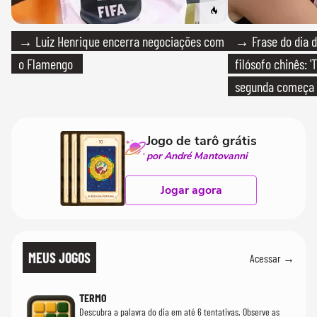
→ Luiz Henrique encerra negociações com
→ Frase do dia d
o Flamengo
filósofo chinês: 
segunda começa
que só temos um
Jogo de tarô grátis
por André Mantovanni
Jogar agora
MEUS JOGOS
Acessar →
TERMO
Descubra a palavra do dia em até 6 tentativas. Observe as