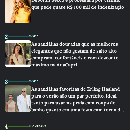
Deborah Secco é processada por vizinho
que pede quase R$ 100 mil de indenização
2
MODA
As sandálias douradas que as mulheres
elegantes que não gostam de salto alto
compram: confortáveis e com desconto
máximo na AnaCapri
3
MODA
As sandálias favoritas de Erling Haaland
para o verão são um par perfeito, ideal
tanto para usar na praia com roupa de
banho quanto em uma festa com terno de
linho
4
FLAMENGO