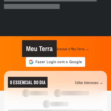
chamas após ataques em Ormuz
AS PRINCIPAIS NOTÍCIAS DA EUROPA
Milhares de imigrantes chegam a Ceuta,
na Espanha, e prefeito pede...
MUNDO
Menino de 11 anos viraliza após virar
tradutor da mãe durante...
Meu Terra
Acessar o Meu Terra →
ELEIÇÕES
Lula diz que não é ‘louco’ de brigar com
China e EUA: ‘Quero...
FUTEBOL
No Japão, Zico tranquiliza fãs após
O ESSENCIAL DO DIA
Editar interesses →
terremoto de grandes...
NOTÍCIAS
Lula critica sistema de saúde dos EUA ao
exaltar SUS: ‘Vá tentar...