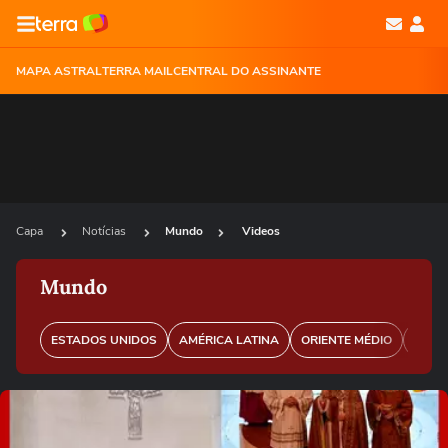
MAPA ASTRAL
TERRA MAIL
CENTRAL DO ASSINANTE
Capa
Notícias
Mundo
Videos
Mundo
ESTADOS UNIDOS
AMÉRICA LATINA
ORIENTE MÉDIO
EURO
Ops!