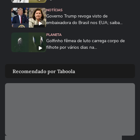
NOTÍCIAS
Governo Trump revoga visto de
embaixadora do Brasil nos EUA; saiba...
PLANETA
Golfinho fêmea de luto carrega corpo de
filhote por vários dias na...
MUNDO
Drone persegue vendedor em mercado,
Recomendado por Taboola
explode e lança homem contra...
FUTEBOL
Trump nega ter conversado com Infantino
sobre proposta da Fifa...
ESTADOS UNIDOS
Trump diz que Israel está 'muito feliz' com
acordo para...
MUNDO
Irã divulga vídeo de petroleiros em