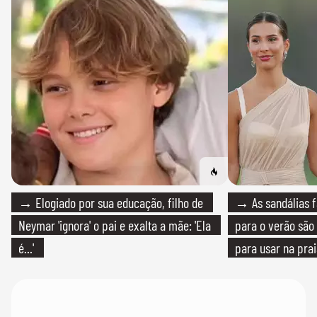
→ Elogiado por sua educação, filho de
→ As sandálias f
Neymar 'ignora' o pai e exalta a mãe: 'Ela
para o verão são 
é...'
para usar na pra
quanto em uma fe