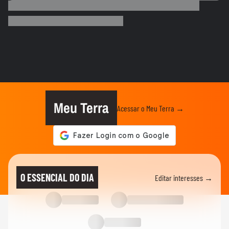
Milhares de imigrantes chegam a Ceuta,
na Espanha, e prefeito pede...
MUNDO
Menino de 11 anos viraliza após virar
tradutor da mãe durante...
ELEIÇÕES
Lula diz que não é ‘louco’ de brigar com
China e EUA: ‘Quero...
Meu Terra
Acessar o Meu Terra →
FUTEBOL
No Japão, Zico tranquiliza fãs após
terremoto de grandes...
NOTÍCIAS
Lula critica sistema de saúde dos EUA ao
O ESSENCIAL DO DIA
Editar interesses →
exaltar SUS: ‘Vá tentar...
MUNDO
Cãozinho é resgatado com vida dos
escombros 29 dias após terremoto...