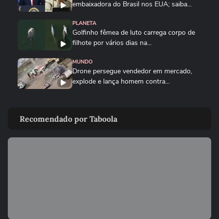
embaixadora do Brasil nos EUA; saiba...
PLANETA
Golfinho fêmea de luto carrega corpo de
filhote por vários dias na...
MUNDO
Drone persegue vendedor em mercado,
explode e lança homem contra...
FUTEBOL
Trump nega ter conversado com Infantino
Recomendado por Taboola
sobre proposta da Fifa...
ESTADOS UNIDOS
Trump diz que Israel está 'muito feliz' com
acordo para...
MUNDO
Irã divulga vídeo de petroleiros em
chamas após ataques em Ormuz
AS PRINCIPAIS NOTÍCIAS DA EUROPA