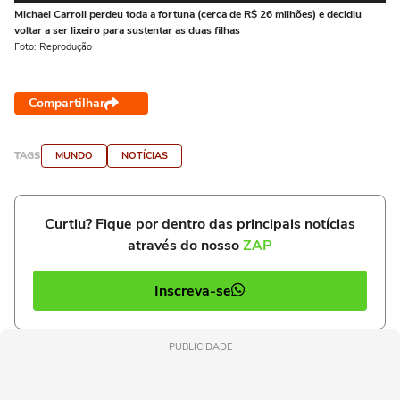
Michael Carroll perdeu toda a fortuna (cerca de R$ 26 milhões) e decidiu
Ca
voltar a ser lixeiro para sustentar as duas filhas
si
Foto: Reprodução
Fo
Compartilhar
TAGS
MUNDO
NOTÍCIAS
Curtiu? Fique por dentro das principais notícias
através do nosso
ZAP
Inscreva-se
PUBLICIDADE