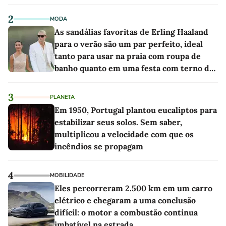
2
MODA
As sandálias favoritas de Erling Haaland
para o verão são um par perfeito, ideal
tanto para usar na praia com roupa de
banho quanto em uma festa com terno de
linho
3
PLANETA
Em 1950, Portugal plantou eucaliptos para
estabilizar seus solos. Sem saber,
multiplicou a velocidade com que os
incêndios se propagam
4
MOBILIDADE
Eles percorreram 2.500 km em um carro
elétrico e chegaram a uma conclusão
difícil: o motor a combustão continua
imbatível na estrada