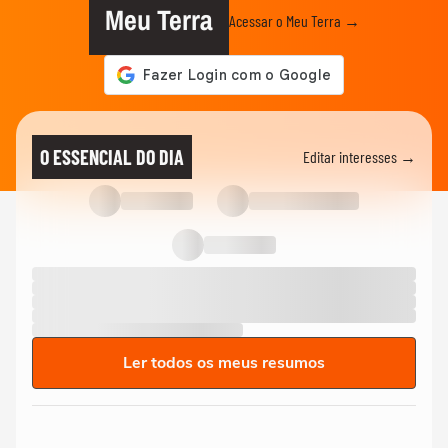
Meu Terra
Acessar o Meu Terra →
O ESSENCIAL DO DIA
Editar interesses →
Ler todos os meus resumos