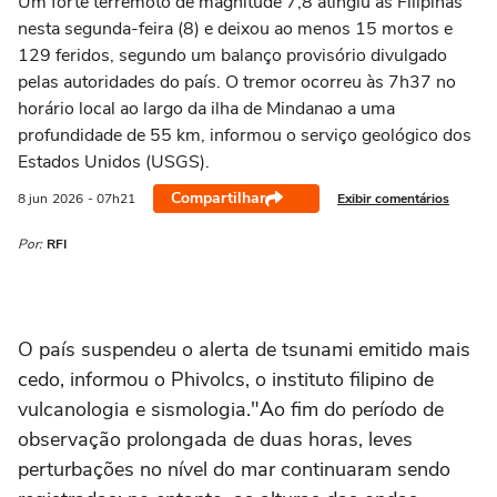
Um forte terremoto de magnitude 7,8 atingiu as Filipinas
nesta segunda-feira (8) e deixou ao menos 15 mortos e
129 feridos, segundo um balanço provisório divulgado
pelas autoridades do país. O tremor ocorreu às 7h37 no
horário local ao largo da ilha de Mindanao a uma
profundidade de 55 km, informou o serviço geológico dos
Estados Unidos (USGS).
Compartilhar
Exibir comentários
8 jun
2026
- 07h21
Por:
RFI
O país suspendeu o alerta de tsunami emitido mais
cedo, informou o Phivolcs, o instituto filipino de
vulcanologia e sismologia."Ao fim do período de
observação prolongada de duas horas, leves
perturbações no nível do mar continuaram sendo