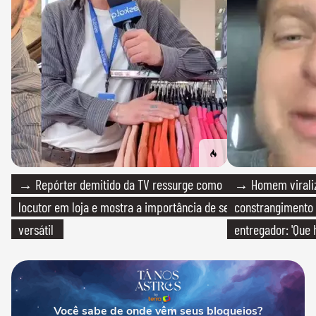
→ Repórter demitido da TV ressurge como
→ Homem viraliz
locutor em loja e mostra a importância de ser
constrangimento
versátil
entregador: 'Que 
Você sabe de onde vêm seus bloqueios?