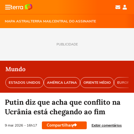
MAPA ASTRAL
TERRA MAIL
CENTRAL DO ASSINANTE
PUBLICIDADE
Mundo
ESTADOS UNIDOS
AMÉRICA LATINA
ORIENTE MÉDIO
EUROPA
Putin diz que acha que conflito na
Ucrânia está chegando ao fim
Compartilhar
Exibir comentários
9 mai
2026
- 16h17