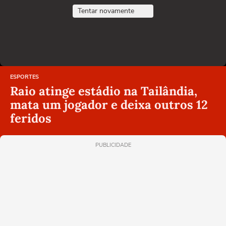
Tentar novamente
ESPORTES
Raio atinge estádio na Tailândia,
mata um jogador e deixa outros 12
feridos
PUBLICIDADE