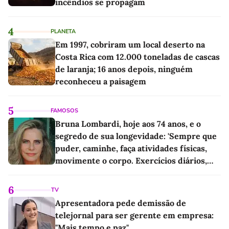
incêndios se propagam
4
PLANETA
Em 1997, cobriram um local deserto na
Costa Rica com 12.000 toneladas de cascas
de laranja; 16 anos depois, ninguém
reconheceu a paisagem
5
FAMOSOS
Bruna Lombardi, hoje aos 74 anos, e o
segredo de sua longevidade: 'Sempre que
puder, caminhe, faça atividades físicas,
movimente o corpo. Exercícios diários,
mesmo pequenos, são libertadores'
6
TV
Apresentadora pede demissão de
telejornal para ser gerente em empresa:
"Mais tempo e paz"