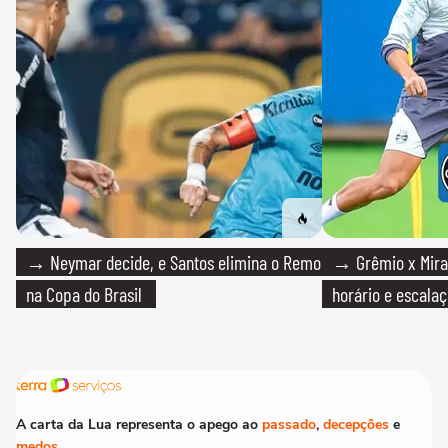
→ Neymar decide, e Santos elimina o Remo
→ Grêmio x Mirass
na Copa do Brasil
horário e escalaç
A carta da Lua representa o apego ao
passado
,
decepções
e
medos
.