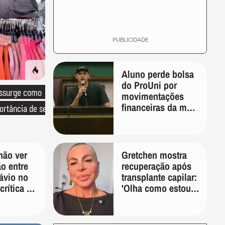
PUBLICIDADE
Aluno perde bolsa
do ProUni por
essurge como
movimentações
financeiras da mãe
ortância de ser
em plataformas de
apostas
não ver
Gretchen mostra
o entre
recuperação após
ávio no
transplante capilar:
crítica ao
'Olha como estou
er:
bem'
otar em
 votar no