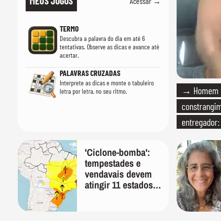
MEUS JOGOS
Acessar →
TERMO
Descubra a palavra do dia em até 6
tentativas. Observe as dicas e avance até
acertar.
PALAVRAS CRUZADAS
Interprete as dicas e monte o tabuleiro
→ Homem vi
letra por letra, no seu ritmo.
constrangi
entregador:
'Ciclone-bomba':
tempestades e
vendavais devem
atingir 11 estados
na sexta-feira,
alerta Inmet