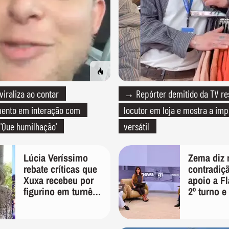
raliza ao contar
→ Repórter demitido da TV r
mento em interação com
locutor em loja e mostra a imp
 'Que humilhação'
versátil
Lúcia Veríssimo
Zema diz 
rebate críticas que
contradiçã
Xuxa recebeu por
apoio a Fl
figurino em turnê:
2º turno e 
'É pura inveja e
caso Mast
preconceito'
'Prefiro v
um copo a