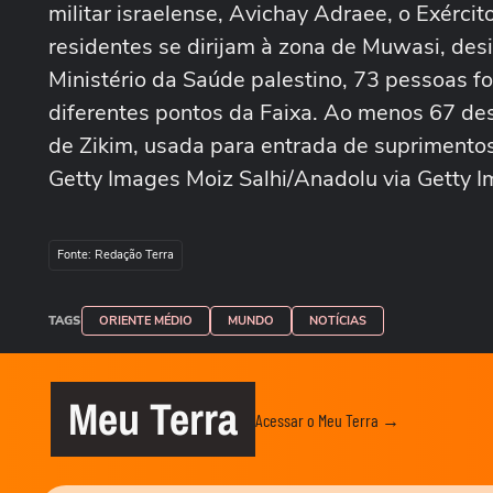
militar israelense, Avichay Adraee, o Exércit
residentes se dirijam à zona de Muwasi, des
Ministério da Saúde palestino, 73 pessoas
diferentes pontos da Faixa. Ao menos 67 de
de Zikim, usada para entrada de suprimentos
Getty Images Moiz Salhi/Anadolu via Getty 
Fonte: Redação Terra
TAGS
ORIENTE MÉDIO
MUNDO
NOTÍCIAS
Meu Terra
Acessar o Meu Terra →