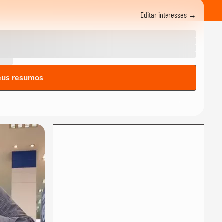
brigar com China e EUA:
Editar interesses →
‘Quero...
FUTEBOL
No Japão, Zico tranquiliza
fãs após terremoto de
grandes...
NOTÍCIAS
Lula critica sistema de
eus resumos
saúde dos EUA ao exaltar
SUS: ‘Vá tentar...
MUNDO
Cãozinho é resgatado com
vida dos escombros 29 dias
após terremoto...