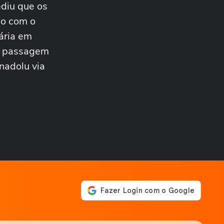
ediu que os
FUTEBOL
Trump nega ter conversado
do com o
com Infantino sobre
ária em
proposta da Fifa...
ESTADOS UNIDOS
da passagem
Trump diz que Israel está
nadolu via
'muito feliz' com acordo
para...
MUNDO
Irã divulga vídeo de
petroleiros em chamas após
ataques em Ormuz
AS PRINCIPAIS NOTÍCIAS DA
EUROPA
Milhares de imigrantes
chegam a Ceuta, na
Espanha, e prefeito pede...
MUNDO
Menino de 11 anos viraliza
após virar tradutor da mãe
durante...
ELEIÇÕES
Lula diz que não é ‘louco’ de