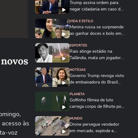
Trump assina ordem para
negar cidadania em caso de
'turismo de...
VIDA E ESTILO
Menina russa se surpreende
ao ganhar doces e bolo em
aniversário em SP
ESPORTES
Raio atinge estádio na
 novos
Tailândia, mata um jogador e
deixa outros...
NOTÍCIAS
Governo Trump revoga visto
de embaixadora do Brasil
nos EUA; saiba...
PLANETA
Golfinho fêmea de luto
carrega corpo de filhote por
domingo,
vários dias na...
MUNDO
o acesso às
Drone persegue vendedor
em mercado, explode e
rta-voz
lança homem contra...