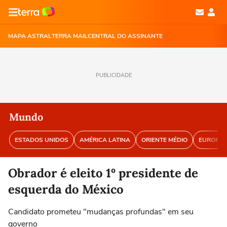
MAPA ASTRAL
TERRA MAIL
CENTRAL DO ASSINANTE
PUBLICIDADE
Mundo
ESTADOS UNIDOS
AMÉRICA LATINA
ORIENTE MÉDIO
EUROPA
Obrador é eleito 1º presidente de
esquerda do México
Candidato prometeu "mudanças profundas" em seu
governo