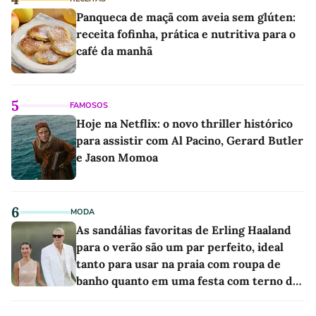
Panqueca de maçã com aveia sem glúten:
receita fofinha, prática e nutritiva para o
café da manhã
5
FAMOSOS
Hoje na Netflix: o novo thriller histórico
para assistir com Al Pacino, Gerard Butler
e Jason Momoa
6
MODA
As sandálias favoritas de Erling Haaland
para o verão são um par perfeito, ideal
tanto para usar na praia com roupa de
banho quanto em uma festa com terno de
linho