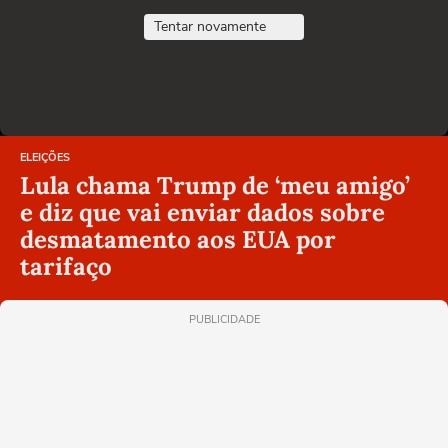
Tentar novamente
ELEIÇÕES
Lula chama Trump de ‘meu amigo’
e diz que vai enviar dados sobre
desmatamento aos EUA por
tarifaço
PUBLICIDADE