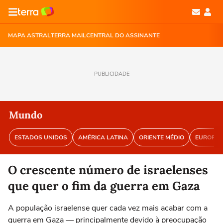
MAPA ASTRAL
TERRA MAIL
CENTRAL DO ASSINANTE
PUBLICIDADE
Mundo
ESTADOS UNIDOS
AMÉRICA LATINA
ORIENTE MÉDIO
EUROPA
O crescente número de israelenses
que quer o fim da guerra em Gaza
A população israelense quer cada vez mais acabar com a
guerra em Gaza — principalmente devido à preocupação