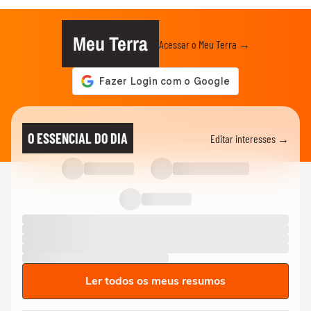
Meu Terra
Acessar o Meu Terra →
O ESSENCIAL DO DIA
Editar interesses →
Ler todos os meus resumos