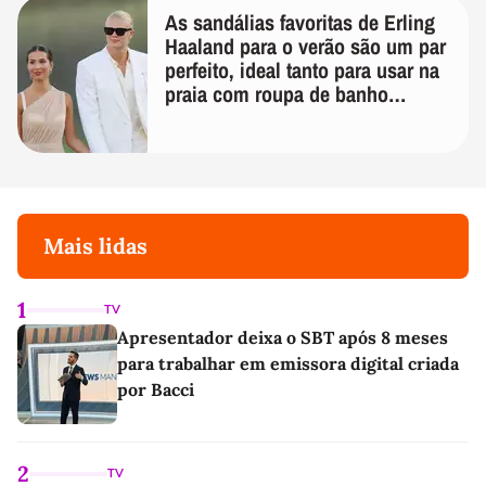
As sandálias favoritas de Erling
Haaland para o verão são um par
perfeito, ideal tanto para usar na
praia com roupa de banho
quanto em uma festa com terno
de linho
Mais lidas
1
TV
Apresentador deixa o SBT após 8 meses
para trabalhar em emissora digital criada
por Bacci
2
TV