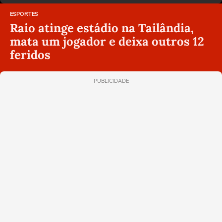
ESPORTES
Raio atinge estádio na Tailândia,
mata um jogador e deixa outros 12
feridos
PUBLICIDADE