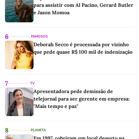
para assistir com Al Pacino, Gerard Butler
e Jason Momoa
6
FAMOSOS
Deborah Secco é processada por vizinho
que pede quase R$ 100 mil de indenização
7
TV
Apresentadora pede demissão de
telejornal para ser gerente em empresa:
"Mais tempo e paz"
8
PLANETA
Em 1997, cobriram um local deserto na