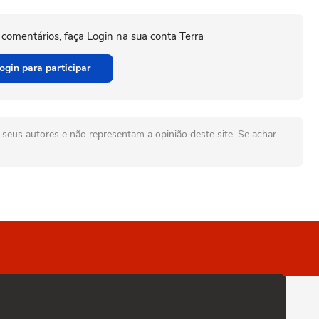
 comentários, faça Login na sua conta Terra
ogin para participar
seus autores e não representam a opinião deste site. Se achar