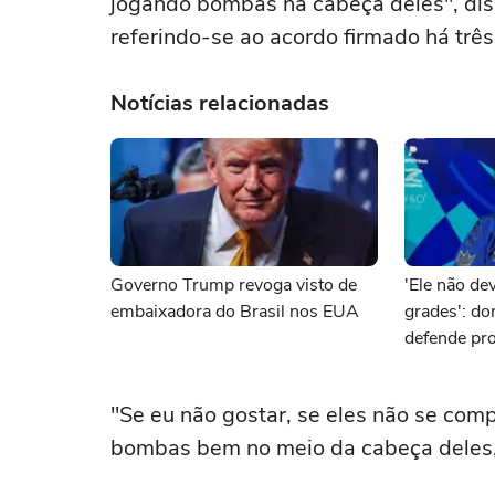
jogando bombas na cabeça deles", dis
referindo-se ao acordo firmado ‌há três
Notícias relacionadas
Governo Trump revoga visto de
'Ele não dev
embaixadora do Brasil nos EUA
grades': d
defende pro
brasileiro 
"Se eu não gostar, se ‌eles não se co
bombas ⁠bem no meio da cabeça deles,