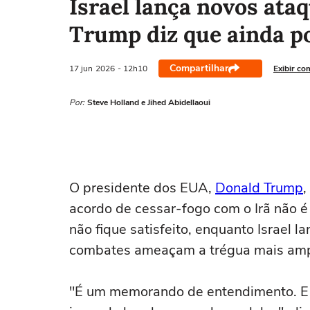
Israel lança novos ata
Trump diz que ainda p
Compartilhar
17 jun
2026
- 12h10
Exibir co
Por:
Steve Holland e Jihed Abidellaoui
O presidente dos EUA,
Donald Trump
,
acordo de cessar-fogo com o Irã não é 
não fique satisfeito, enquanto Israel 
combates ameaçam a ⁠trégua mais amp
"É um memorando de entendimento. E se