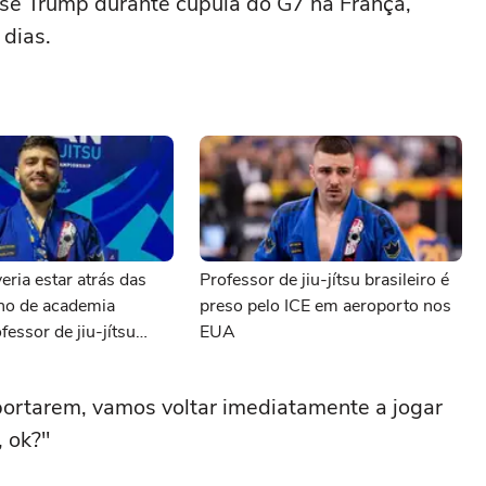
se Trump durante cúpula do G7 na França,
 dias.
eria estar atrás das
Professor de jiu-jítsu brasileiro é
ono de academia
preso pelo ICE em aeroporto nos
fessor de jiu-jítsu
EUA
preso pelo ICE
mportarem, vamos voltar imediatamente a jogar
 ok?"