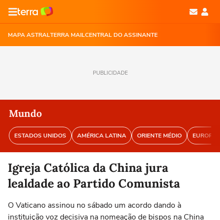
MAPA ASTRAL
TERRA MAIL
CENTRAL DO ASSINANTE
PUBLICIDADE
Mundo
ESTADOS UNIDOS
AMÉRICA LATINA
ORIENTE MÉDIO
EUROPA
Igreja Católica da China jura
lealdade ao Partido Comunista
O Vaticano assinou no sábado um acordo dando à
instituição voz decisiva na nomeação de bispos na China