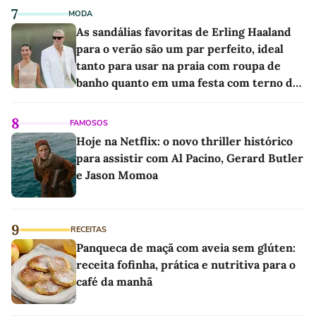
7
MODA
As sandálias favoritas de Erling Haaland
para o verão são um par perfeito, ideal
tanto para usar na praia com roupa de
banho quanto em uma festa com terno de
linho
8
FAMOSOS
Hoje na Netflix: o novo thriller histórico
para assistir com Al Pacino, Gerard Butler
e Jason Momoa
9
RECEITAS
Panqueca de maçã com aveia sem glúten:
receita fofinha, prática e nutritiva para o
café da manhã