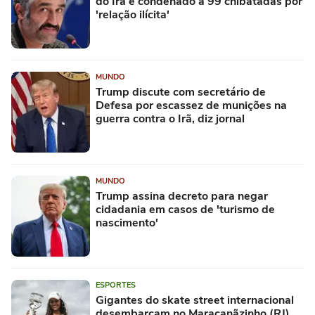
do Irã é condenado a 99 chibatadas por
'relação ilícita'
MUNDO
Trump discute com secretário de
Defesa por escassez de munições na
guerra contra o Irã, diz jornal
MUNDO
Trump assina decreto para negar
cidadania em casos de 'turismo de
nascimento'
ESPORTES
Gigantes do skate street internacional
desembarcam no Maracanãzinho (RJ)