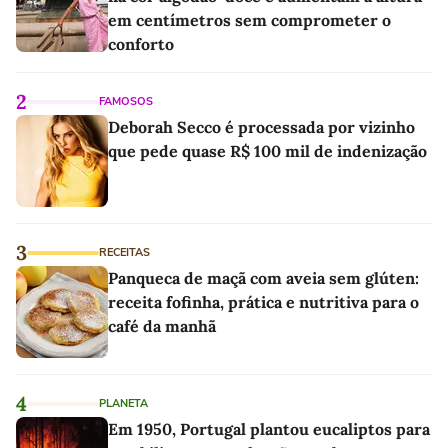
em centímetros sem comprometer o
conforto
2
FAMOSOS
Deborah Secco é processada por vizinho
que pede quase R$ 100 mil de indenização
3
RECEITAS
Panqueca de maçã com aveia sem glúten:
receita fofinha, prática e nutritiva para o
café da manhã
4
PLANETA
Em 1950, Portugal plantou eucaliptos para