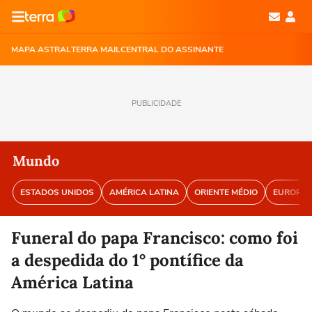
MAPA ASTRAL
TERRA MAIL
CENTRAL DO ASSINANTE
PUBLICIDADE
Mundo
ESTADOS UNIDOS
AMÉRICA LATINA
ORIENTE MÉDIO
EUROPA
Funeral do papa Francisco: como foi
a despedida do 1° pontífice da
América Latina