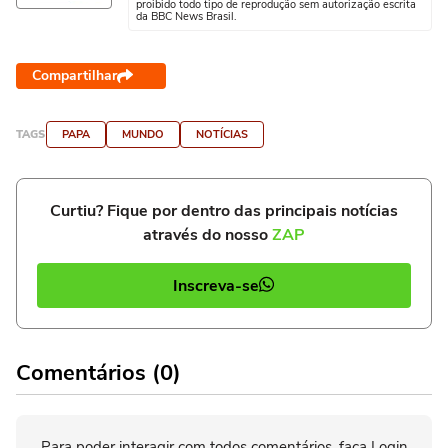
proibido todo tipo de reprodução sem autorização escrita
da BBC News Brasil.
Compartilhar
TAGS
PAPA
MUNDO
NOTÍCIAS
Curtiu? Fique por dentro das principais notícias
através do nosso
ZAP
Inscreva-se
Comentários (0)
Para poder interagir com todos comentários, faça Login