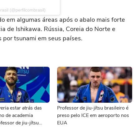
asil (@perfilcombrasil)
o em algumas áreas após o abalo mais forte
ia de Ishikawa. Rússia, Coreia do Norte e
s por tsunami em seus países.
eria estar atrás das
Professor de jiu-jítsu brasileiro é
ono de academia
preso pelo ICE em aeroporto nos
fessor de jiu-jítsu
EUA
preso pelo ICE