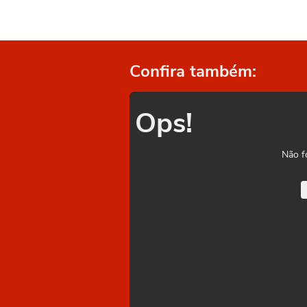
Confira também:
Ops!
Não f