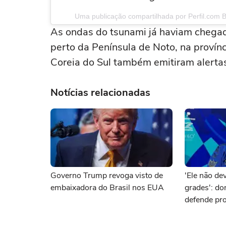
Uma publicação compartilhada por Perfil.com Br
As ondas do tsunami já haviam chegad
perto da Península de Noto, na provínc
Coreia do Sul também emitiram alerta
Notícias relacionadas
Governo Trump revoga visto de
'Ele não dev
embaixadora do Brasil nos EUA
grades': d
defende pro
brasileiro 