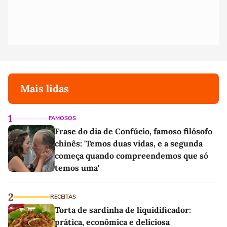
Mais lidas
1
FAMOSOS
Frase do dia de Confúcio, famoso filósofo
chinês: 'Temos duas vidas, e a segunda
começa quando compreendemos que só
temos uma'
2
RECEITAS
Torta de sardinha de liquidificador:
prática, econômica e deliciosa