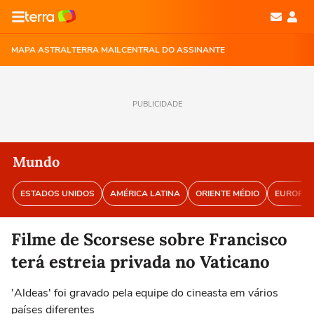
MAPA ASTRAL
TERRA MAIL
CENTRAL DO ASSINANTE
PUBLICIDADE
Mundo
ESTADOS UNIDOS
AMÉRICA LATINA
ORIENTE MÉDIO
EUROPA
Filme de Scorsese sobre Francisco
terá estreia privada no Vaticano
'Aldeas' foi gravado pela equipe do cineasta em vários
países diferentes