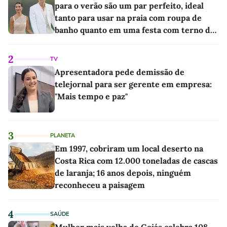
para o verão são um par perfeito, ideal
tanto para usar na praia com roupa de
banho quanto em uma festa com terno de
linho
2
TV
Apresentadora pede demissão de
telejornal para ser gerente em empresa:
"Mais tempo e paz"
3
PLANETA
Em 1997, cobriram um local deserto na
Costa Rica com 12.000 toneladas de cascas
de laranja; 16 anos depois, ninguém
reconheceu a paisagem
4
SAÚDE
Mulher mais velha de Goiás celebra 108