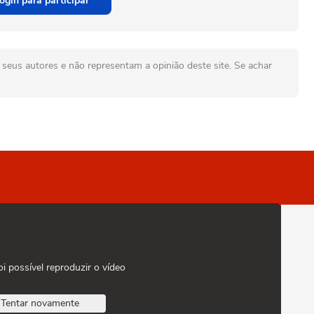
ogin para participar
seus autores e não representam a opinião deste site. Se achar
oi possível reproduzir o vídeo
Tentar novamente