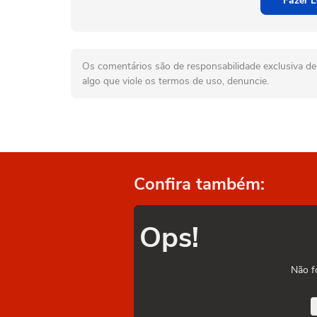
Fazer L
Os comentários são de responsabilidade exclusiva de 
algo que viole os termos de uso, denuncie.
Confira também:
Ops!
Não f