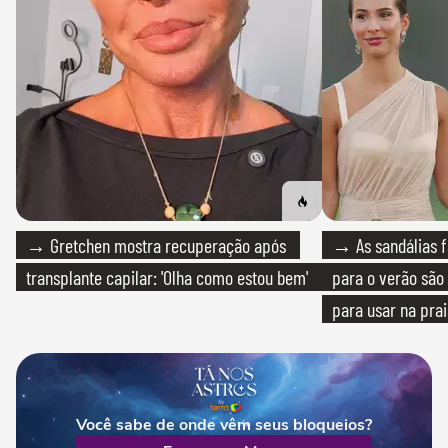
→ Gretchen mostra recuperação após
→ As sandálias f
transplante capilar: 'Olha como estou bem'
para o verão são 
para usar na pra
quanto em uma fe
Você sabe de onde vêm seus bloqueios?