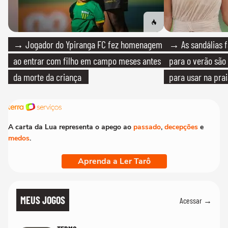
→ Jogador do Ypiranga FC fez homenagem
→ As sandálias f
ao entrar com filho em campo meses antes
para o verão são 
da morte da criança
para usar na pra
quanto em uma fe
A carta da Lua representa o apego ao
passado
,
decepções
e
medos
.
Aprenda a Ler Tarô
MEUS JOGOS
Acessar →