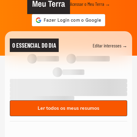
Meu Terra
Acessar o Meu Terra →
O ESSENCIAL DO DIA
Editar interesses →
Ler todos os meus resumos