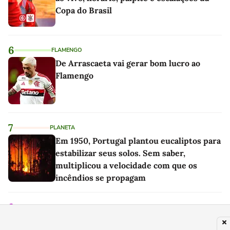
Copa do Brasil
6
FLAMENGO
De Arrascaeta vai gerar bom lucro ao
Flamengo
7
PLANETA
Em 1950, Portugal plantou eucaliptos para
estabilizar seus solos. Sem saber,
multiplicou a velocidade com que os
incêndios se propagam
8
FAMOSOS
Jason Momoa, hoje aos 47 anos, o Blanka