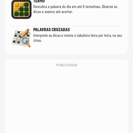
TERMO
Descubra a palavra do dia em até 6 tentativas. Observe as
dicas e avance até acertar.
PALAVRAS CRUZADAS
Interprete as dicas e monte o tabuleiro letra por letra, no seu
ritmo.
PUBLICIDADE