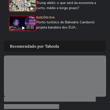
Trump eleito: o que será da economia a
curto, médio e longo prazo?
ELEIÇÕES EUA
Ponto turístico de Balneário Camboriú
projeta bandeira dos EUA...
01:02
ELEIÇÕES EUA
Americanos celebram fim da eleição,
Recomendado por Taboola
comentam vitória de Trump e o...
ELEIÇÕES EUA
Deputado parabeniza Trump por vitória
durante discurso em inglês...
01:33
TERRA AGORA
Com foco em economia e imigração,
Donald Trump promete ‘curar’ EUA
TERRA AGORA
“Os brasileiros gostam e confiam no
Trump”, diz jornalista nos EUA