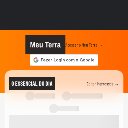
ELEIÇÕES EUA
Biden garante transição pacífica e pede
fim da polarização em 1º...
ENTRETÊ
Jojo Todynho analisa vitória de Trump,
critica geração atual e...
Meu Terra
Acessar o Meu Terra →
ELEIÇÕES EUA
Brasileiros esperam melhorias com Trump
no poder e não temem...
ELEIÇÕES EUA
Kamala Harris faz primeiro discurso após
O ESSENCIAL DO DIA
Editar interesses →
derrota e diz que é...
ELEIÇÕES EUA
Trump aparece dançando ao som de
Village People após discurso da...