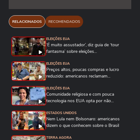
Reprodução/ Joe Biden/ YouTube
RELACIONADOS
RECOMENDADOS
ELEIÇÕES EUA
‘É muito assustador’, diz guia de ‘tour
fantasma’ sobre eleições...
ELEIÇÕES EUA
Preços altos, poucas compras e lucro
reduzido: americanos reclamam...
ELEIÇÕES EUA
Comunidade religiosa e com pouca
tecnologia nos EUA opta por não...
ESTADOS UNIDOS
Nem Lula nem Bolsonaro: americanos
dizem o que conhecem sobre o Brasil
TERRA AGORA