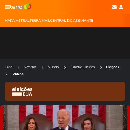
MAPA ASTRAL
TERRA MAIL
CENTRAL DO ASSINANTE
Capa
Notícias
Mundo
Estados Unidos
Eleições
Videos
Ops!
Não foi possível reproduzir o vídeo