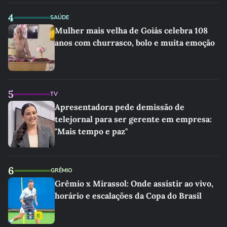
4
SAÚDE
Mulher mais velha de Goiás celebra 108
anos com churrasco, bolo e muita emoção
5
TV
Apresentadora pede demissão de
telejornal para ser gerente em empresa:
"Mais tempo e paz"
6
GRÊMIO
Grêmio x Mirassol: Onde assistir ao vivo,
horário e escalações da Copa do Brasil